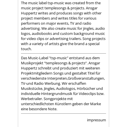
The music label tsp-music was created from the
music project templesongs & projects. Ansgar
Huppertz writes and produces songs with other
project members and writes titles for various
performers on major events, TV and radio
advertising. We also create music for jingles, audio
logos, audiobooks and custom background music
for video clips or advertising trailers. Song projects
with a variety of artists give the brand a special
touch.
Das Music-Label "tsp-music" entstand aus dem
Musikprojekt “templesongs & projects“. Ansgar
Huppertz schreibt und produziert mit weiteren
Projektmitgliedern Songs und gestaltet Titel für
verschiedenste Interpreten,Großveranstaltungen,
TV-und Radio Werbung. Wir erschaffen
Musikstücke, Jingles, Audiologos, Hörbücher und
individuelle Hintergrundmusik für Videoclips bzw.
Werbetrailer. Songprojekte mit
unterschiedlichsten Künstlern geben der Marke
eine besondere Note.
impressum